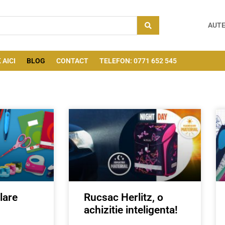
AUTE
 AICI
BLOG
CONTACT
TELEFON: 0771 652 545
lare
Rucsac Herlitz, o
achizitie inteligenta!