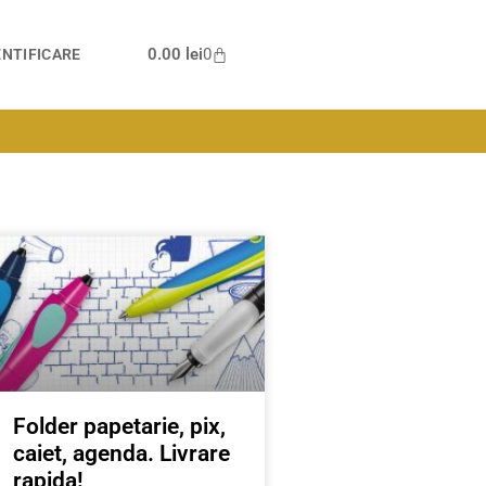
0.00
lei
0
NTIFICARE
Folder papetarie, pix,
caiet, agenda. Livrare
rapida!