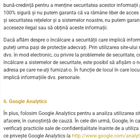
bună-credință pentru a menține securitatea acestor informații 
100% sigură și nu putem garanta că va rămâne liber de acces ne
și securitatea rețelelor și a sistemelor noastre, nu putem gara
acceseze ilegal sau să obțină aceste informații.
Dacă aflăm despre o încălcare a securității care implică inform
puteți urma pași de protecție adecvați. Prin utilizarea site-ulu
dvs. în mod electronic, cu privire la problemele de securitate, c
încălcare a sistemelor de securitate, este posibil să afișăm o n
adresa pe care ne-ați furnizat-o. În funcție de locul în care locui
implică informațiile dvs. personale.
6. Google Analytics
În plus, folosim Google Analytics pentru a analiza utilizarea s
afacere, în cunoștință de cauză. În cele din urmă, Google, în cal
verificați practicile sale de confidențialitate înainte de a utiliz
ce privește Google Analytics la
http://www.google.com/analyti