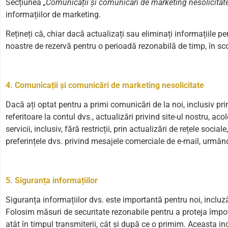
Secțiunea
„Comunicații și comunicări de marketing nesolicitate
informațiilor de marketing.
Rețineți că, chiar dacă actualizați sau eliminați informațiile pers
noastre de rezervă pentru o perioadă rezonabilă de timp, în sco
4. Comunicații și comunicări de marketing nesolicitate
Dacă ați optat pentru a primi comunicări de la noi, inclusiv p
referitoare la contul dvs., actualizări privind site-ul nostru, ac
servicii, inclusiv, fără restricții, prin actualizări de rețele soc
preferințele dvs. privind mesajele comerciale de e-mail, urmând
5. Siguranța informațiilor
Siguranța informațiilor dvs. este importantă pentru noi, incluzând
Folosim măsuri de securitate rezonabile pentru a proteja împotriv
atât în ​​timpul transmiterii, cât și după ce o primim. Aceasta inc