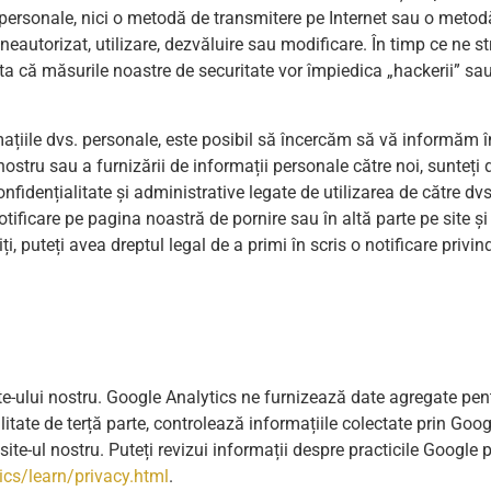
personale, nici o metodă de transmitere pe Internet sau o metod
autorizat, utilizare, dezvăluire sau modificare. În timp ce ne s
nta că măsurile noastre de securitate vor împiedica „hackerii” sa
ațiile dvs. personale, este posibil să încercăm să vă informăm în
i nostru sau a furnizării de informații personale către noi, sunt
onfidențialitate și administrative legate de utilizarea de către dv
otificare pe pagina noastră de pornire sau în altă parte pe site și
ți, puteți avea dreptul legal de a primi în scris o notificare privin
ite-ului nostru. Google Analytics ne furnizează date agregate pen
itate de terță parte, controlează informațiile colectate prin Googl
a site-ul nostru. Puteți revizui informații despre practicile Google 
cs/learn/privacy.html
.