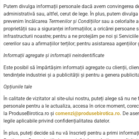
Putem divulga informații personale dacă avem convingerea de b
administrativă sau, altfel, cerut de lege. În plus, putem divul
prevenim încălcarea
Termenilor și Condițiilor
sau a celorlalte a
proprietății sau a siguranței informațiilor, a oricărei persoane s
infrastructurii noastre; pentru a ne protejăm pe noi și Serviciil
cererilor sau a afirmațiilor terților; pentru asistareaa agențiil
Informații agregate și informații neindentificate
Este posibil să împărtășim informații agregate cu clienții, clien
tendințele industriei și a publicității și pentru a genera publicit
Opțiunile tale
În calitate de vizitator al site-ului nostru, puteți alege să nu 
personale pentru a le actualiza, accesa în orice moment, cor
la ProduseBirotica.ro și
comenzi@produsebirotica
.ro.
De asem
legile aplicabile privind confidențialitatea datelor.
În plus, puteți decide să nu vă înscrieți pentru a primi informa