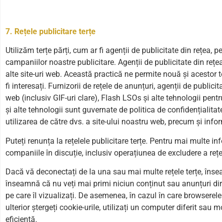
7. Rețele publicitare terțe
Utilizăm terțe părți, cum ar fi agenții de publicitate din rețea,
campaniilor noastre publicitare. Agenții de publicitate din rețe
alte site-uri web. Această practică ne permite nouă și acestor t
fi interesați. Furnizorii de rețele de anunțuri, agenții de publici
web (inclusiv GIF-uri clare), Flash LSOs și alte tehnologii pent
și alte tehnologii sunt guvernate de politica de confidențialitat
utilizarea de către dvs. a site-ului noastru web, precum și inform
Puteți renunța la rețelele publicitare terțe. Pentru mai multe in
companiile în discuție, inclusiv operațiunea de excludere a rețelel
Dacă vă deconectați de la una sau mai multe rețele terțe, înse
înseamnă că nu veți mai primi niciun conținut sau anunțuri dire
pe care îl vizualizați. De asemenea, în cazul în care browserel
ulterior ștergeți cookie-urile, utilizați un computer diferit sau
eficientă.