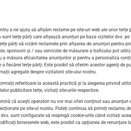
 pentru a ne ajuta să afișăm reclame pe site-uri web ale unor terțe
a sunt terțe părți care afișează anunțuri pe baza vizitelor dvs. pe
erțe părți să vizăm reclamele prin afișarea de anunțuri pentru pro
tate, sponsorii și / sau serviciile de măsurare a traficului pot utili
ru a măsura eficacitatea anunțurilor și pentru a personaliza conți
e a fiecărei terțe părți. Este posibil să oferim acestor agenți de p
ații agregate despre vizitatorii site-ului nostru.
formații referitoare la această practică și la alegerea privind util
or publicitare terțe, vizitați site-urile respective.
amnă că acești operatori nu vor mai oferi conținut sau anunțuri d
cționate pe site-ul nostru. Puteți continua să primiți reclame, d
e dvs. sunt configurate să respingă cookie-urile când vizitați ac
 modificați browserele web, este posibil ca opțiunea de renunțare l