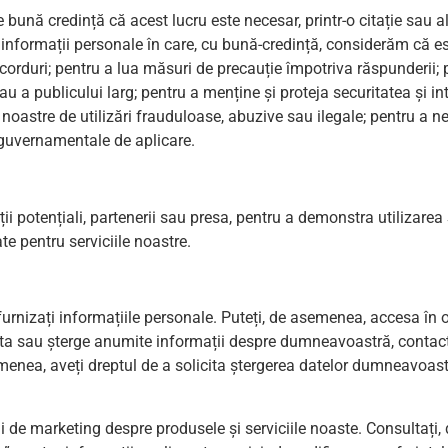
ună credință că acest lucru este necesar, printr-o citație sau a
ga informații personale în care, cu bună-credință, considerăm că 
corduri; pentru a lua măsuri de precauție împotriva răspunderii; p
au a publicului larg; pentru a menține și proteja securitatea și int
e noastre de utilizări frauduloase, abuzive sau ilegale; pentru a 
or guvernamentale de aplicare.
ții potențiali, partenerii sau presa, pentru a demonstra utilizarea 
ate pentru serviciile noastre.
ne furnizați informațiile personale. Puteți, de asemenea, accesa î
ecta sau șterge anumite informații despre dumneavoastră, conta
enea, aveți dreptul de a solicita ștergerea datelor dumneavoast
ții de marketing despre produsele și serviciile noaste. Consultați