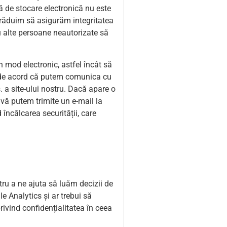
ă de stocare electronică nu este
trăduim să asigurăm integritatea
u alte persoane neautorizate să
 mod electronic, astfel încât să
eți de acord că putem comunica cu
s. a site-ului nostru. Dacă apare o
 vă putem trimite un e-mail la
d încălcarea securității, care
tru a ne ajuta să luăm decizii de
e Analytics și ar trebui să
privind confidențialitatea în ceea