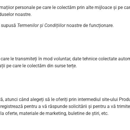
rmațiior personale pe care le colectăm prin alte mijloace și pe c
oduselor noastre.
te supusă
Termenilor și Condițiilor
noastre de funcționare.
care le transmiteți în mod voluntar, date tehnice colectate automat 
ații pe care le colectăm din surse terțe.
atunci când alegeți să le oferiți prin intermediul site-ului Produ
egistrează pentru a vă răspunde solicitării și pentru a vă trimite
a oferte, materiale de marketing, buletine de știri, etc.