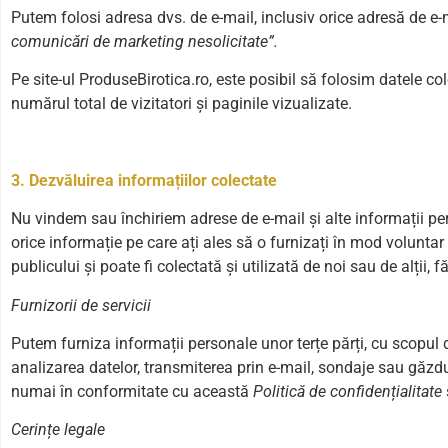
Putem folosi adresa dvs. de e-mail, inclusiv orice adresă de e-
comunicări de marketing nesolicitate”.
Pe site-ul ProduseBirotica.ro, este posibil să folosim datele col
numărul total de vizitatori și paginile vizualizate.
3. Dezvăluirea informațiilor colectate
Nu vindem sau închiriem adrese de e-mail și alte informații pers
orice informație pe care ați ales să o furnizați în mod voluntar 
publicului și poate fi colectată și utilizată de noi sau de alții
Furnizorii de servicii
Putem furniza informații personale unor terțe părți, cu scopul de
analizarea datelor, transmiterea prin e-mail, sondaje sau găzdui
numai în conformitate cu această
Politică de confidențialitate
Cerințe legale