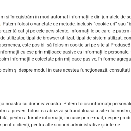
im și înregistrăm în mod automat informațiile din jurnalele de se
.
Putem folosi o varietate de metode, inclusiv “cookie-uri” sau “
prezentă cât și pe cele persistente. Informațiile pe care le pute
utilizator, tipul de browser utilizat, tipul de sistem utilizat, con
e asemenea, este posibil să folosim cookie-uri pe site-ul ProduseB
 informații culese prin mijloace pasive cu informațiile personale
olosim informațiile colectate prin mijloace pasive, în forme agrega
folosim și despre modul în care acestea funcționează, consultați
ația noastră cu dumneavoastră. Putem folosi informații personale
tru a preveni folosirea abuzivă și frauduloasă a site-ului nostru;
ilă, pentru a trimite informații, inclusiv prin e-mail, despre produ
r pentru clienți; pentru alte scopuri administrative și interne.