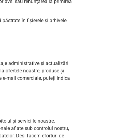
or dvs. sau renunțarea la primirea
 păstrate în fișierele și arhivele
je administrative și actualizări
 la ofertele noastre, produse și
 de e-mail comerciale, puteți indica
te-ul și serviciile noastre.
onale aflate sub controlul nostru,
 datelor. Deși facem eforturi de