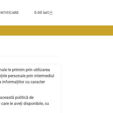
0.00
lei
0
NTIFICARE
nale le primim prin utilizarea
țiile personale prin intermediul
a informațiilor cu caracter
 această politică de
 care le aveți disponibile, cu