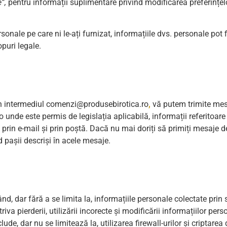
”,
pentru informații suplimentare privind modificarea preferințel
onale pe care ni le-ați furnizat, informațiile dvs. personale pot fi
puri legale.
rin intermediul comenzi@produsebirotica.ro
,
vă putem trimite mesa
olo unde este permis de legislația aplicabilă, informații referitoare
iale, prin e-mail și prin poștă. Dacă nu mai doriți să primiți mesaje
 pașii descriși în acele mesaje.
, dar fără a se limita la, informațiile personale colectate prin si
a pierderii, utilizării incorecte și modificării informațiilor pers
lude, dar nu se limitează la, utilizarea firewall-urilor și criptarea