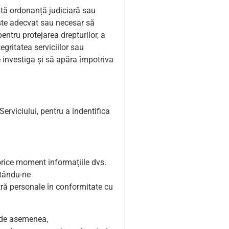
ltă ordonanță judiciară sau
este adecvat sau necesar să
entru protejarea drepturilor, a
egritatea serviciilor sau
ne investiga și să apăra împotriva
Serviciului, pentru a indentifica
n orice moment informațiile dvs.
ctându-ne
ră personale în conformitate cu
, de asemenea,