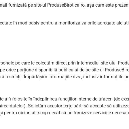
mail furnizată pe site-ul ProduseBirotica.ro, așa cum este prezen
ectate în mod pasiv pentru a monitoriza valorile agregate ale utili
onale pe care le colectăm direct prin intermediul site-ului Produs
pe orice porțiune disponibilă publicului de pe site-ul ProduseBirot
, fără restricții. Împărtășim informațiile dvs., inclusiv informații
 a fi folosite în îndeplinirea funcțiilor interne de afaceri (de exe
rea datelor). Solictăm acestor terțe părți să accepte să utilizeze
și pentru niciun alt scop decât să ne furnizeze serviciile necesar