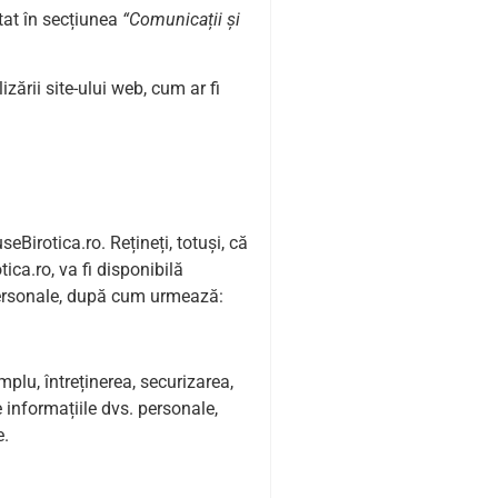
tat în secțiunea
“Comunicații și
zării site-ului web, cum ar fi
eBirotica.ro. Rețineți, totuși, că
ica.ro, va fi disponibilă
le personale, după cum urmează:
mplu, întreținerea, securizarea,
 informațiile dvs. personale,
e.