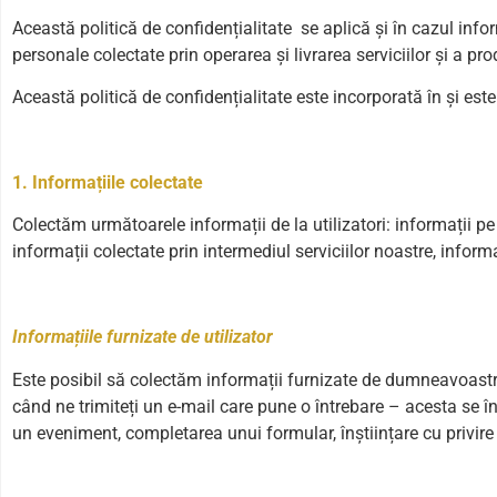
Această politică de confidențialitate se aplică și în cazul info
personale colectate prin operarea și livrarea serviciilor și a pr
Această politică de confidențialitate este incorporată în și es
1. Informațiile colectate
Colectăm următoarele informații de la utilizatori: informații pe 
informații colectate prin intermediul serviciilor noastre, inform
Informațiile furnizate de utilizator
Este posibil să colectăm informații furnizate de dumneavoastră, 
când ne trimiteți un e-mail care pune o întrebare – acesta se înr
un eveniment, completarea unui formular, înștiințare cu privire l