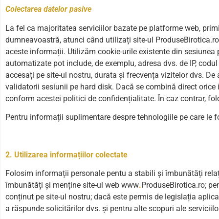
Colectarea datelor pasive
La fel ca majoritatea serviciilor bazate pe platforme web, prim
dumneavoastră, atunci când utilizați site-ul ProduseBirotica.ro
aceste informații. Utilizăm cookie-urile existente din sesiunea 
automatizate pot include, de exemplu, adresa dvs. de IP, codul de 
accesați pe site-ul nostru, durata și frecvența vizitelor dvs. D
validatorii sesiunii pe hard disk. Dacă se combină direct orice
conform acestei politici de confidențialitate. În caz contrar, f
Pentru informații suplimentare despre tehnologiile pe care le 
2. Utilizarea informațiilor colectate
Folosim informații personale pentu a stabili și îmbunătăți rel
îmbunătăți și menține site-ul web www
.
ProduseBirotica.ro; pen
conținut pe site-ul nostru; dacă este permis de legislația aplicab
a răspunde solicitărilor dvs. și pentru alte scopuri ale serviciilo