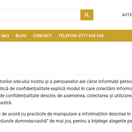
AUTE
 AICI
BLOG
CONTACT
TELEFON: 0771 652 545
torilor site-ului nostru și a persoanelor ale căror informații perso
litică de confidențialitate explică modul în care colectăm informa
de confidențialitate descrie, de asemenea, colectarea și utilizare
astră.
ți de acord cu practicile de manipulare a informațiilor descrise în
țiunile dumneavoastră”
de mai jos, pentru a înțelege alegerile pe