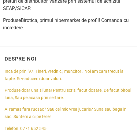
preturi de distribuitor, vanzare prin sistemul de achizitii
SEAP/SICAP.
ProduseBirotica, primul hipermarket de profil! Comanda cu
incredere.
DESPRE NOI
Inca de prin ’97. Tineri, vrednici, muncitori. Noi am cam trecut la
fapte. Si v-aducem doar valori.
Produse doar una si’una! Pentru scris, facut dosare. De facut biroul
luna, Sau pe acasa prin sertare.
Ai ramas fara rucsac? Sau cel mic vrea jucarie? Suna sau baga in
sac. Suntem aici pe felie!
Telefon:
0771 652 545