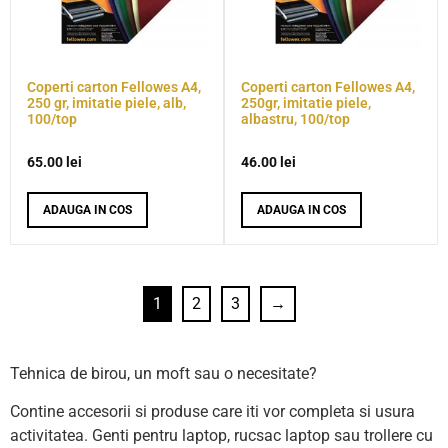
Coperti carton Fellowes A4,
Coperti carton Fellowes A4,
250 gr, imitatie piele, alb,
250gr, imitatie piele,
100/top
albastru, 100/top
65.00
lei
46.00
lei
ADAUGA IN COS
ADAUGA IN COS
1
2
3
→
Tehnica de birou, un moft sau o necesitate?
Contine accesorii si produse care iti vor completa si usura
activitatea. Genti pentru laptop, rucsac laptop sau trollere cu