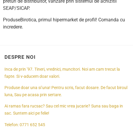
preturi de distribuitor, vanzare prin sistemul de achizitii
SEAP/SICAP.
ProduseBirotica, primul hipermarket de profil! Comanda cu
incredere.
DESPRE NOI
Inca de prin ’97. Tineri, vrednici, muncitori. Noi am cam trecut la
fapte. Si v-aducem doar valori.
Produse doar una si’una! Pentru scris, facut dosare. De facut biroul
luna, Sau pe acasa prin sertare.
Ai ramas fara rucsac? Sau cel mic vrea jucarie? Suna sau baga in
sac. Suntem aici pe felie!
Telefon:
0771 652 545