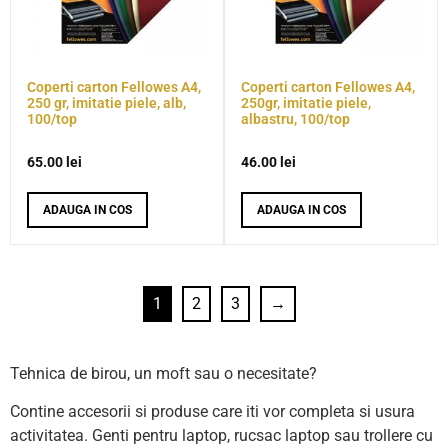
Coperti carton Fellowes A4,
Coperti carton Fellowes A4,
250 gr, imitatie piele, alb,
250gr, imitatie piele,
100/top
albastru, 100/top
65.00
lei
46.00
lei
ADAUGA IN COS
ADAUGA IN COS
1
2
3
→
Tehnica de birou, un moft sau o necesitate?
Contine accesorii si produse care iti vor completa si usura
activitatea. Genti pentru laptop, rucsac laptop sau trollere cu