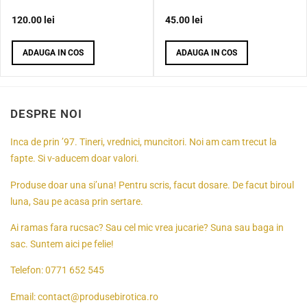
120.00
lei
45.00
lei
ADAUGA IN COS
ADAUGA IN COS
DESPRE NOI
Inca de prin ’97. Tineri, vrednici, muncitori. Noi am cam trecut la
fapte. Si v-aducem doar valori.
Produse doar una si’una! Pentru scris, facut dosare. De facut biroul
luna, Sau pe acasa prin sertare.
Ai ramas fara rucsac? Sau cel mic vrea jucarie? Suna sau baga in
sac. Suntem aici pe felie!
Telefon:
0771 652 545
Email:
contact@produsebirotica.ro