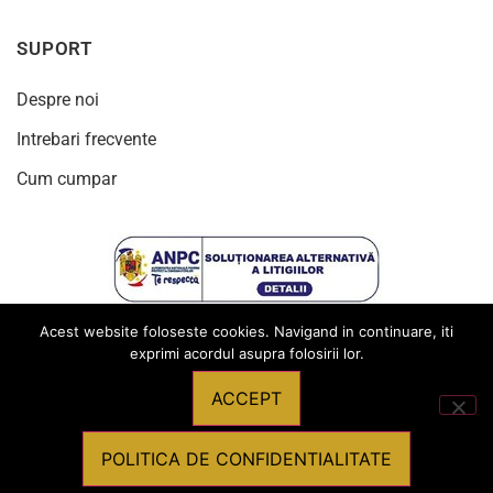
SUPORT
Despre noi
Intrebari frecvente
Cum cumpar
Acest website foloseste cookies. Navigand in continuare, iti
exprimi acordul asupra folosirii lor.
ACCEPT
© 2024
Toate drepturile rezervate Produsebirotica.ro
POLITICA DE CONFIDENTIALITATE
Powered by
Graffish