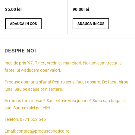
35.00
lei
90.00
lei
ADAUGA IN COS
ADAUGA IN COS
DESPRE NOI
Inca de prin ’97. Tineri, vrednici, muncitori. Noi am cam trecut la
fapte. Si v-aducem doar valori.
Produse doar una si’una! Pentru scris, facut dosare. De facut biroul
luna, Sau pe acasa prin sertare.
Ai ramas fara rucsac? Sau cel mic vrea jucarie? Suna sau baga in
sac. Suntem aici pe felie!
Telefon:
0771 652 545
Email:
contact@produsebirotica.ro