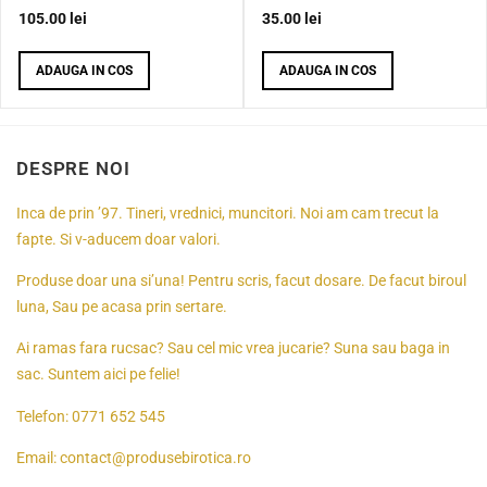
105.00
lei
35.00
lei
ADAUGA IN COS
ADAUGA IN COS
DESPRE NOI
Inca de prin ’97. Tineri, vrednici, muncitori. Noi am cam trecut la
fapte. Si v-aducem doar valori.
Produse doar una si’una! Pentru scris, facut dosare. De facut biroul
luna, Sau pe acasa prin sertare.
Ai ramas fara rucsac? Sau cel mic vrea jucarie? Suna sau baga in
sac. Suntem aici pe felie!
Telefon:
0771 652 545
Email:
contact@produsebirotica.ro