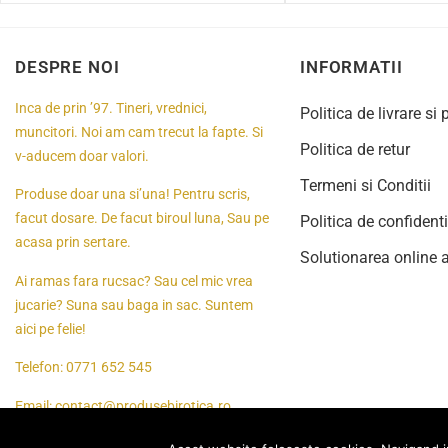
DESPRE NOI
INFORMATII
Inca de prin ’97. Tineri, vrednici,
Politica de livrare si 
muncitori. Noi am cam trecut la fapte. Si
Politica de retur
v-aducem doar valori.
Termeni si Conditii
Produse doar una si’una! Pentru scris,
facut dosare. De facut biroul luna, Sau pe
Politica de confidenti
acasa prin sertare.
Solutionarea online a 
Ai ramas fara rucsac? Sau cel mic vrea
jucarie? Suna sau baga in sac. Suntem
aici pe felie!
Telefon:
0771 652 545
Email:
contact@produsebirotica.ro