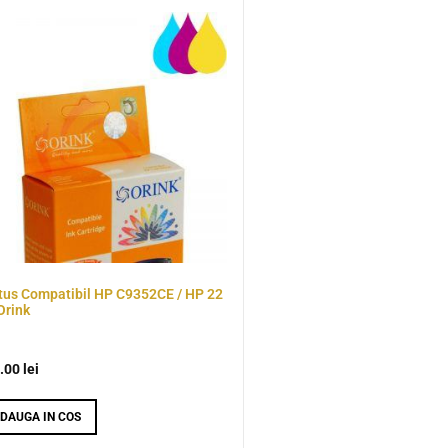
tus Compatibil HP C9352CE / HP 22
Orink
.00
lei
DAUGA IN COS