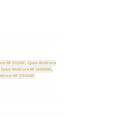
orce WF 2520NF
,
Epson WorkForce
,
Epson WorkForce WF 2650DWF
,
rkForce WF 2760DWF