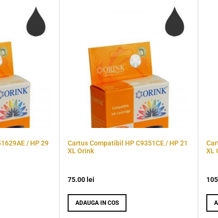
51629AE / HP 29
Cartus Compatibil HP C9351CE / HP 21
Car
XL Orink
XL 
75.00
lei
105
ADAUGA IN COS
A