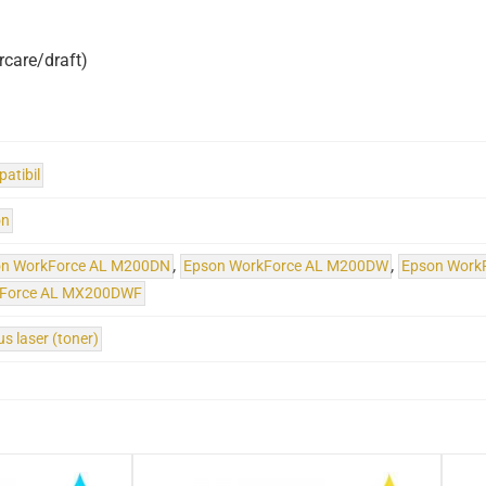
rcare/draft)
atibil
on
on WorkForce AL M200DN
,
Epson WorkForce AL M200DW
,
Epson Work
Force AL MX200DWF
us laser (toner)