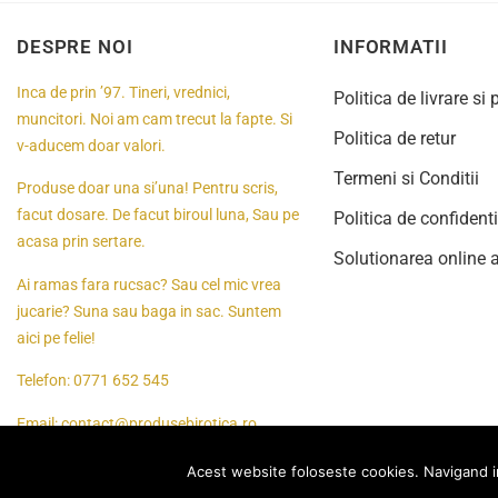
DESPRE NOI
INFORMATII
Inca de prin ’97. Tineri, vrednici,
Politica de livrare si 
muncitori. Noi am cam trecut la fapte. Si
Politica de retur
v-aducem doar valori.
Termeni si Conditii
Produse doar una si’una! Pentru scris,
facut dosare. De facut biroul luna, Sau pe
Politica de confidenti
acasa prin sertare.
Solutionarea online a 
Ai ramas fara rucsac? Sau cel mic vrea
jucarie? Suna sau baga in sac. Suntem
aici pe felie!
Telefon:
0771 652 545
Email:
contact@produsebirotica.ro
Acest website foloseste cookies. Navigand in c
© 2024
Toate drepturile rezervate Produsebirotica.ro