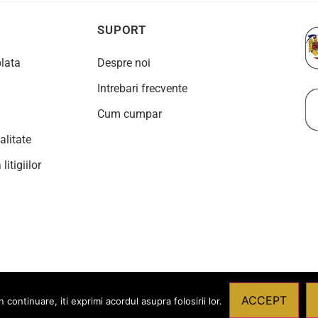
SUPORT
plata
Despre noi
Intrebari frecvente
Cum cumpar
alitate
litigiilor
ACCEPT
ontinuare, iti exprimi acordul asupra folosirii lor.