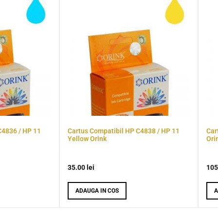
C4836 / HP 11
Cartus Compatibil HP C4838 / HP 11
Car
Yellow Orink
Ori
35.00
lei
105
ADAUGA IN COS
A