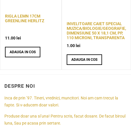
RIGLA LEMN 17CM
GREENLINE HERLITZ
INVELITOARE CAIET SPECIAL
MUZICA/BIOLOGIE/GEOGRAFIE,
DIMENSIUNE 50 X 18,1 CM, PP,
110 MICRONI, TRANSPARENTA
11.00
lei
1.00
lei
ADAUGA IN COS
ADAUGA IN COS
DESPRE NOI
Inca de prin ’97. Tineri, vrednici, muncitori. Noi am cam trecut la
fapte. Si v-aducem doar valori.
Produse doar una si’una! Pentru scris, facut dosare. De facut biroul
luna, Sau pe acasa prin sertare.