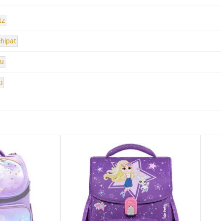
tz
hipat
iu
i