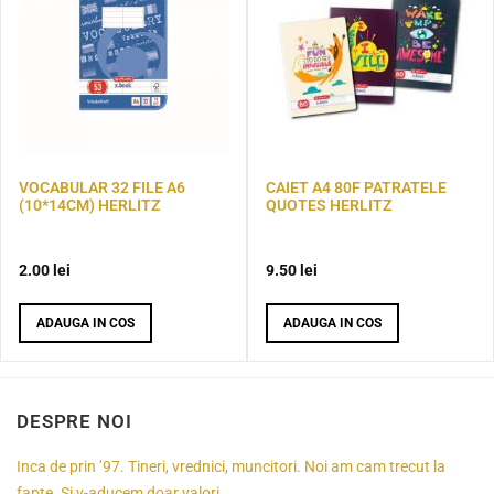
VOCABULAR 32 FILE A6
CAIET A4 80F PATRATELE
(10*14CM) HERLITZ
QUOTES HERLITZ
2.00
lei
9.50
lei
ADAUGA IN COS
ADAUGA IN COS
DESPRE NOI
Inca de prin ’97. Tineri, vrednici, muncitori. Noi am cam trecut la
fapte. Si v-aducem doar valori.