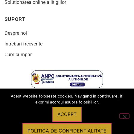
Solutionarea online a litigiilor
SUPORT
Despre noi
Intrebari frecvente
Cum cumpar
Acest website foloseste cookies. Navigand in continuare, iti
exprimi acordul asupra folosirii lor.
ACCEPT
© 2024
Toate drepturile rezervate Produsebirotica.ro
POLITICA DE CONFIDENTIALITATE