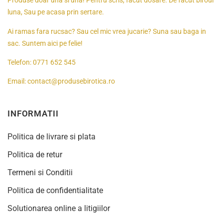
Produse doar una si’una! Pentru scris, facut dosare. De facut biroul
luna, Sau pe acasa prin sertare.
Ai ramas fara rucsac? Sau cel mic vrea jucarie? Suna sau baga in
sac. Suntem aici pe felie!
Telefon:
0771 652 545
Email:
contact@produsebirotica.ro
INFORMATII
Politica de livrare si plata
Politica de retur
Termeni si Conditii
Politica de confidentialitate
Solutionarea online a litigiilor