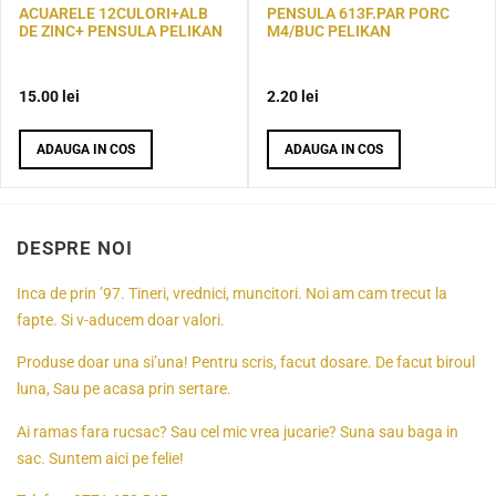
ACUARELE 12CULORI+ALB
PENSULA 613F.PAR PORC
DE ZINC+ PENSULA PELIKAN
M4/BUC PELIKAN
15.00
lei
2.20
lei
ADAUGA IN COS
ADAUGA IN COS
DESPRE NOI
Inca de prin ’97. Tineri, vrednici, muncitori. Noi am cam trecut la
fapte. Si v-aducem doar valori.
Produse doar una si’una! Pentru scris, facut dosare. De facut biroul
luna, Sau pe acasa prin sertare.
Ai ramas fara rucsac? Sau cel mic vrea jucarie? Suna sau baga in
sac. Suntem aici pe felie!