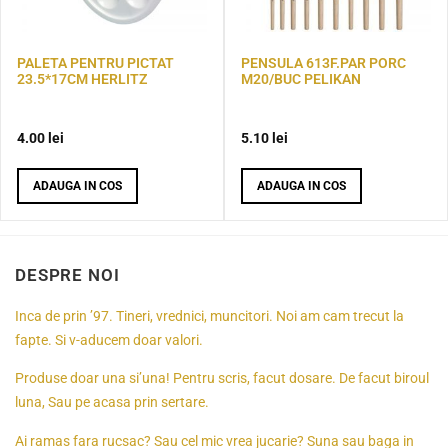
PALETA PENTRU PICTAT
PENSULA 613F.PAR PORC
23.5*17CM HERLITZ
M20/BUC PELIKAN
4.00
lei
5.10
lei
ADAUGA IN COS
ADAUGA IN COS
DESPRE NOI
Inca de prin ’97. Tineri, vrednici, muncitori. Noi am cam trecut la
fapte. Si v-aducem doar valori.
Produse doar una si’una! Pentru scris, facut dosare. De facut biroul
luna, Sau pe acasa prin sertare.
Ai ramas fara rucsac? Sau cel mic vrea jucarie? Suna sau baga in