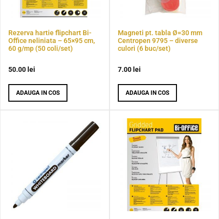
Rezerva hartie flipchart Bi-
Magneti pt. tabla Ø=30 mm
Office neliniata – 65×95 cm,
Centropen 9795 – diverse
60 g/mp (50 coli/set)
culori (6 buc/set)
50.00
lei
7.00
lei
ADAUGA IN COS
ADAUGA IN COS