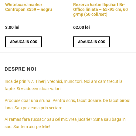
Whiteboard marker
Rezerva hartie flipchart Bi-
Centropen 8559 – negru
Office liniata – 65×95 cm, 60
g/mp (50 coli/set)
3.00
lei
62.00
lei
ADAUGA IN COS
ADAUGA IN COS
DESPRE NOI
Inca de prin ’97. Tineri, vrednici, muncitori. Noi am cam trecut la
fapte. Si v-aducem doar valori.
Produse doar una si’una! Pentru scris, facut dosare. De facut biroul
luna, Sau pe acasa prin sertare.
Ai ramas fara rucsac? Sau cel mic vrea jucarie? Suna sau baga in
sac. Suntem aici pe felie!