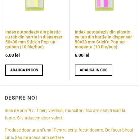
Index autoadeziv din plastic
Index autoadeziv din plastic
cu tab din hartie in dispenser
cu tab din hartie in dispenser
50×38 mm Stick’n Pop-up –
50×38 mm Stick’n Pop-up –
galben (10 file/buc)
magenta (10 file/buc)
6.00
lei
6.00
lei
ADAUGA IN COS
ADAUGA IN COS
DESPRE NOI
Inca de prin ’97. Tineri, vrednici, muncitori. Noi am cam trecut la
fapte. Si v-aducem doar valori.
Produse doar una si’una! Pentru scris, facut dosare. De facut biroul
luna, Sau pe acasa prin sertare.