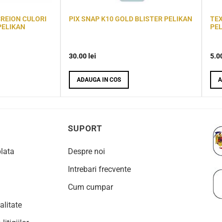
CREION CULORI
PIX SNAP K10 GOLD BLISTER PELIKAN
TE
PELIKAN
PE
30.00
lei
5.0
ADAUGA IN COS
A
SUPORT
plata
Despre noi
Intrebari frecvente
Cum cumpar
alitate