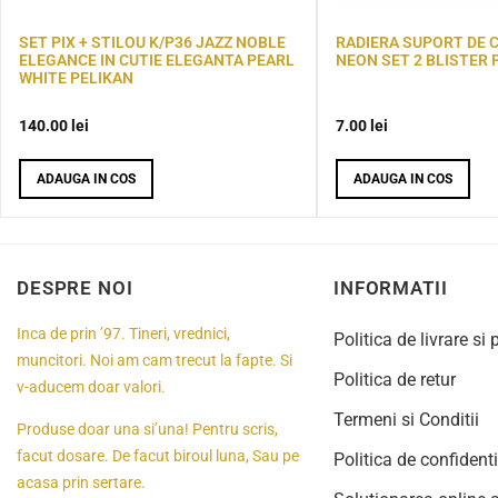
SET PIX + STILOU K/P36 JAZZ NOBLE
RADIERA SUPORT DE 
ELEGANCE IN CUTIE ELEGANTA PEARL
NEON SET 2 BLISTER 
WHITE PELIKAN
140.00
lei
7.00
lei
ADAUGA IN COS
ADAUGA IN COS
DESPRE NOI
INFORMATII
Inca de prin ’97. Tineri, vrednici,
Politica de livrare si 
muncitori. Noi am cam trecut la fapte. Si
Politica de retur
v-aducem doar valori.
Termeni si Conditii
Produse doar una si’una! Pentru scris,
facut dosare. De facut biroul luna, Sau pe
Politica de confidenti
acasa prin sertare.