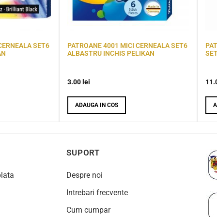
 CERNEALA SET6
PATROANE 4001 MICI CERNEALA SET6
PA
AN
ALBASTRU INCHIS PELIKAN
SET
3.00
lei
11.
ADAUGA IN COS
A
SUPORT
plata
Despre noi
Intrebari frecvente
Cum cumpar