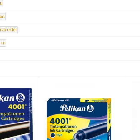
ru
kan
rva roller
 mm