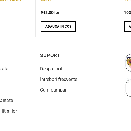
943.00
lei
103
ADAUGA IN COS
A
SUPORT
plata
Despre noi
Intrebari frecvente
Cum cumpar
alitate
litigiilor