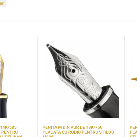
kan
 14K/585
PENITA M DIN AUR DE 18K/750
PEN
U PENTRU
PLACATA CU RODIU PENTRU STILOU
PLA
RA PELIKAN
M805
STI