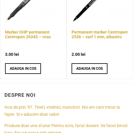
Marker OHP permanent
Permanent marker Centropen
Centropen 2634S – rosu
2536 – varf 1 mm, albastru
3.00
lei
2.00
lei
ADAUGA IN COS
ADAUGA IN COS
DESPRE NOI
Inca de prin ’97. Tineri, vrednici, muncitori. Noi am cam trecut la
fapte. Si v-aducem doar valori.
Produse doar una si’una! Pentru scris, facut dosare. De facut biroul
luna, Sau pe acasa prin sertare.