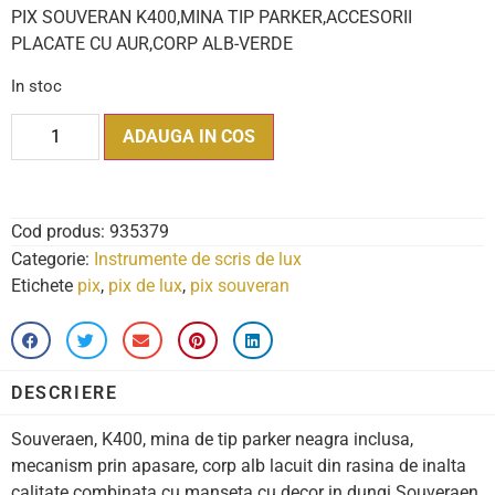
PIX SOUVERAN K400,MINA TIP PARKER,ACCESORII
PLACATE CU AUR,CORP ALB-VERDE
In stoc
ADAUGA IN COS
Cod produs:
935379
Categorie:
Instrumente de scris de lux
Etichete
pix
,
pix de lux
,
pix souveran
DESCRIERE
Souveraen, K400, mina de tip parker neagra inclusa,
mecanism prin apasare, corp alb lacuit din rasina de inalta
calitate combinata cu manseta cu decor in dungi Souveraen