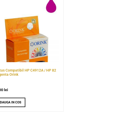
tus Compatibil HP C4912A / HP 82
enta Orink
00
lei
DAUGA IN COS