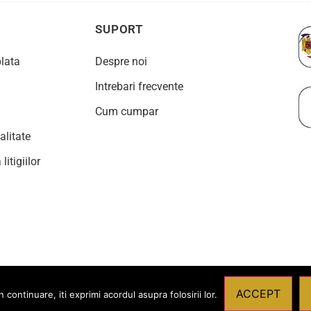
SUPORT
plata
Despre noi
Intrebari frecvente
Cum cumpar
alitate
litigiilor
ACCEPT
ontinuare, iti exprimi acordul asupra folosirii lor.