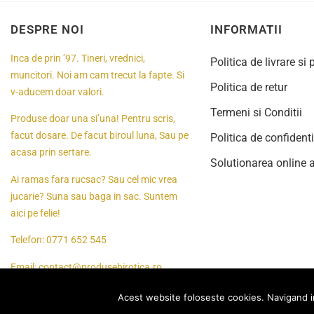
DESPRE NOI
INFORMATII
Inca de prin ’97. Tineri, vrednici,
Politica de livrare si 
muncitori. Noi am cam trecut la fapte. Si
Politica de retur
v-aducem doar valori.
Termeni si Conditii
Produse doar una si’una! Pentru scris,
facut dosare. De facut biroul luna, Sau pe
Politica de confidenti
acasa prin sertare.
Solutionarea online a 
Ai ramas fara rucsac? Sau cel mic vrea
jucarie? Suna sau baga in sac. Suntem
aici pe felie!
Telefon:
0771 652 545
Email:
contact@produsebirotica.ro
Acest website foloseste cookies. Navigand in c
© 2024
Toate drepturile rezervate Produsebirotica.ro