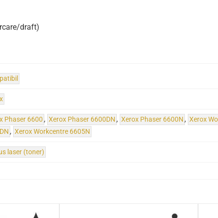
rcare/draft)
atibil
x
x Phaser 6600
,
Xerox Phaser 6600DN
,
Xerox Phaser 6600N
,
Xerox Wo
5DN
,
Xerox Workcentre 6605N
us laser (toner)