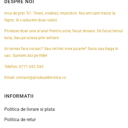
DESPRE NOI
Inca de prin ’97. Tineri, vrednici, muncitori. Noi am cam trecut la
fapte. Si v-aducem doar valori.
Produse doar una si’una! Pentru scris, facut dosare. De facut biroul
luna, Sau pe acasa prin sertare.
Ai ramas fara rucsac? Sau cel mic vrea jucarie? Suna sau baga in
sac. Suntem aici pe felie!
Telefon:
0771 652 545
Email:
contact@produsebirotica.ro
INFORMATII
Politica de livrare si plata
Politica de retur