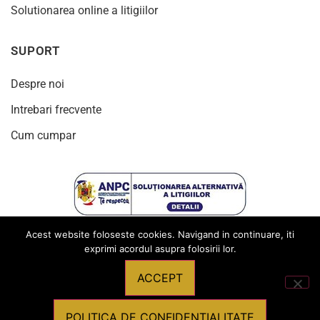
Solutionarea online a litigiilor
SUPORT
Despre noi
Intrebari frecvente
Cum cumpar
Acest website foloseste cookies. Navigand in continuare, iti
exprimi acordul asupra folosirii lor.
ACCEPT
© 2024
Toate drepturile rezervate Produsebirotica.ro
POLITICA DE CONFIDENTIALITATE