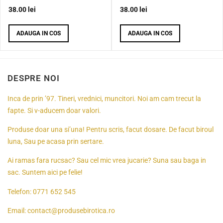
38.00
lei
38.00
lei
ADAUGA IN COS
ADAUGA IN COS
DESPRE NOI
Inca de prin ’97. Tineri, vrednici, muncitori. Noi am cam trecut la
fapte. Si v-aducem doar valori.
Produse doar una si’una! Pentru scris, facut dosare. De facut biroul
luna, Sau pe acasa prin sertare.
Ai ramas fara rucsac? Sau cel mic vrea jucarie? Suna sau baga in
sac. Suntem aici pe felie!
Telefon:
0771 652 545
Email:
contact@produsebirotica.ro