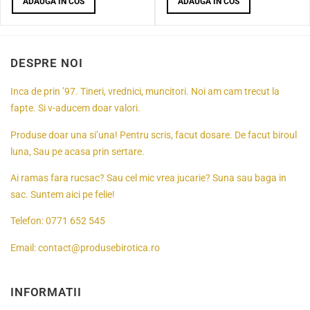
ADAUGA IN COS
ADAUGA IN COS
DESPRE NOI
Inca de prin ’97. Tineri, vrednici, muncitori. Noi am cam trecut la
fapte. Si v-aducem doar valori.
Produse doar una si’una! Pentru scris, facut dosare. De facut biroul
luna, Sau pe acasa prin sertare.
Ai ramas fara rucsac? Sau cel mic vrea jucarie? Suna sau baga in
sac. Suntem aici pe felie!
Telefon:
0771 652 545
Email:
contact@produsebirotica.ro
INFORMATII