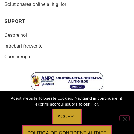
Solutionarea online a litigiilor
SUPORT
Despre noi
Intrebari frecvente
Cum cumpar
Acest website foloseste cookies. Navigand in continuare, iti
exprimi acordul asupra folosirii lor.
ACCEPT
© 2024
Toate drepturile rezervate Produsebirotica.ro
POLITICA DE CONFIDENTIALITATE