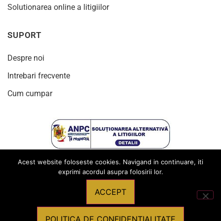
Solutionarea online a litigiilor
SUPORT
Despre noi
Intrebari frecvente
Cum cumpar
Acest website foloseste cookies. Navigand in continuare, iti
exprimi acordul asupra folosirii lor.
ACCEPT
© 2024
Toate drepturile rezervate Produsebirotica.ro
POLITICA DE CONFIDENTIALITATE