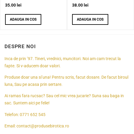
35.00
lei
38.00
lei
ADAUGA IN COS
ADAUGA IN COS
DESPRE NOI
Inca de prin ’97. Tineri, vrednici, muncitori. Noi am cam trecut la
fapte. Si v-aducem doar valori.
Produse doar una si’una! Pentru scris, facut dosare. De facut biroul
luna, Sau pe acasa prin sertare.
Ai ramas fara rucsac? Sau cel mic vrea jucarie? Suna sau baga in
sac. Suntem aici pe felie!
Telefon:
0771 652 545
Email:
contact@produsebirotica.ro