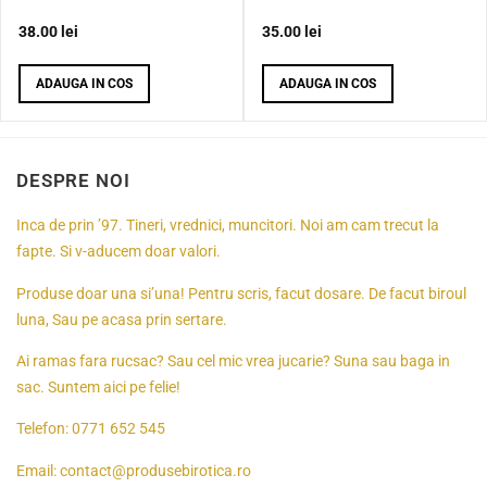
38.00
lei
35.00
lei
ADAUGA IN COS
ADAUGA IN COS
DESPRE NOI
Inca de prin ’97. Tineri, vrednici, muncitori. Noi am cam trecut la
fapte. Si v-aducem doar valori.
Produse doar una si’una! Pentru scris, facut dosare. De facut biroul
luna, Sau pe acasa prin sertare.
Ai ramas fara rucsac? Sau cel mic vrea jucarie? Suna sau baga in
sac. Suntem aici pe felie!
Telefon:
0771 652 545
Email:
contact@produsebirotica.ro