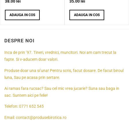
38.00
lei
35.00
lei
ADAUGA IN COS
ADAUGA IN COS
DESPRE NOI
Inca de prin ’97. Tineri, vrednici, muncitori. Noi am cam trecut la
fapte. Si v-aducem doar valori.
Produse doar una si’una! Pentru scris, facut dosare. De facut biroul
luna, Sau pe acasa prin sertare.
Ai ramas fara rucsac? Sau cel mic vrea jucarie? Suna sau baga in
sac. Suntem aici pe felie!
Telefon:
0771 652 545
Email:
contact@produsebirotica.ro