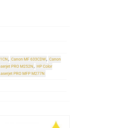
31CN
,
Canon MF 633CDW
,
Canon
aserjet PRO M252N
,
HP Color
 Laserjet PRO MFP M277N