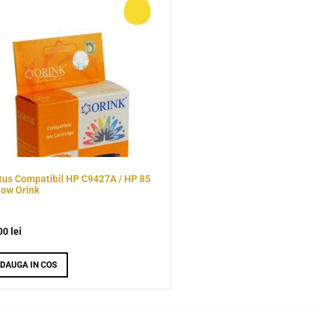
tus Compatibil HP C9427A / HP 85
low Orink
00
lei
DAUGA IN COS