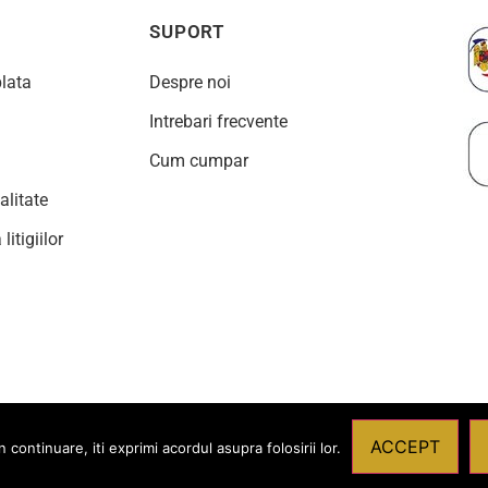
SUPORT
plata
Despre noi
Intrebari frecvente
Cum cumpar
alitate
litigiilor
ACCEPT
ontinuare, iti exprimi acordul asupra folosirii lor.