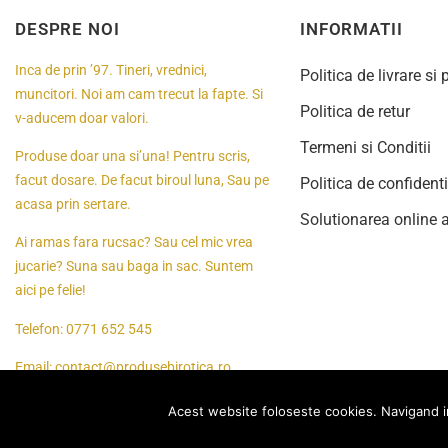
DESPRE NOI
INFORMATII
Inca de prin ’97. Tineri, vrednici,
Politica de livrare si 
muncitori. Noi am cam trecut la fapte. Si
Politica de retur
v-aducem doar valori.
Termeni si Conditii
Produse doar una si’una! Pentru scris,
facut dosare. De facut biroul luna, Sau pe
Politica de confidenti
acasa prin sertare.
Solutionarea online a 
Ai ramas fara rucsac? Sau cel mic vrea
jucarie? Suna sau baga in sac. Suntem
aici pe felie!
Telefon:
0771 652 545
Email:
contact@produsebirotica.ro
Acest website foloseste cookies. Navigand in c
© 2024
Toate drepturile rezervate Produsebirotica.ro