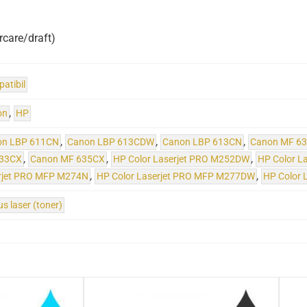
rcare/draft)
atibil
on
,
HP
on LBP 611CN
,
Canon LBP 613CDW
,
Canon LBP 613CN
,
Canon MF 6
33CX
,
Canon MF 635CX
,
HP Color Laserjet PRO M252DW
,
HP Color L
rjet PRO MFP M274N
,
HP Color Laserjet PRO MFP M277DW
,
HP Color
us laser (toner)