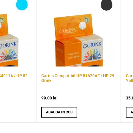
C4911A / HP 82
Cartus Compatibil HP 51629AE / HP 29
Car
Orink
Yel
99.00
lei
35.
ADAUGA IN COS
A