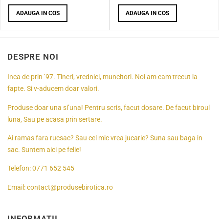
ADAUGA IN COS
ADAUGA IN COS
DESPRE NOI
Inca de prin ’97. Tineri, vrednici, muncitori. Noi am cam trecut la
fapte. Si v-aducem doar valori.
Produse doar una si’una! Pentru scris, facut dosare. De facut biroul
luna, Sau pe acasa prin sertare.
Ai ramas fara rucsac? Sau cel mic vrea jucarie? Suna sau baga in
sac. Suntem aici pe felie!
Telefon:
0771 652 545
Email:
contact@produsebirotica.ro
INFORMATII