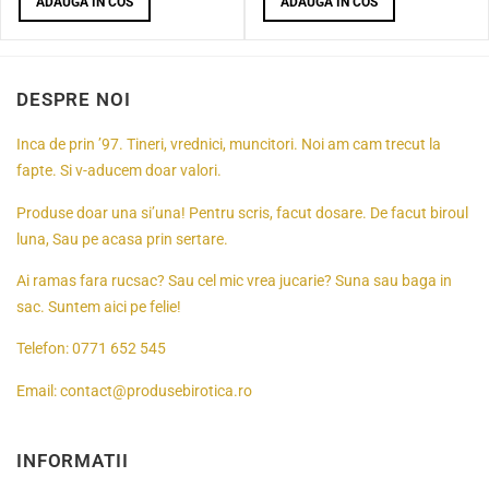
ADAUGA IN COS
ADAUGA IN COS
DESPRE NOI
Inca de prin ’97. Tineri, vrednici, muncitori. Noi am cam trecut la
fapte. Si v-aducem doar valori.
Produse doar una si’una! Pentru scris, facut dosare. De facut biroul
luna, Sau pe acasa prin sertare.
Ai ramas fara rucsac? Sau cel mic vrea jucarie? Suna sau baga in
sac. Suntem aici pe felie!
Telefon:
0771 652 545
Email:
contact@produsebirotica.ro
INFORMATII