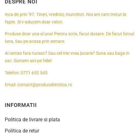
DESPRE NOI
Inca de prin ’97. Tineri, vrednici, muncitori. Noi am cam trecut la
fapte. Si v-aducem doar valori.
Produse doar una si’una! Pentru scris, facut dosare. De facut biroul
luna, Sau pe acasa prin sertare.
Ai ramas fara rucsac? Sau cel mic vrea jucarie? Suna sau baga in
sac. Suntem aici pe felie!
Telefon:
0771 652 545
Email:
contact@produsebirotica.ro
INFORMATII
Politica de livrare si plata
Politica de retur