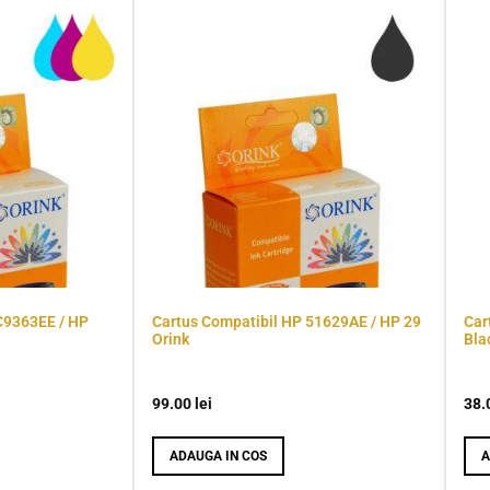
C9363EE / HP
Cartus Compatibil HP 51629AE / HP 29
Car
Orink
Bla
99.00
lei
38.
ADAUGA IN COS
A