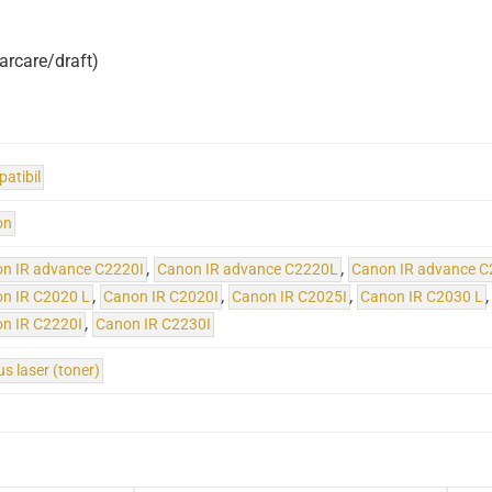
arcare/draft)
atibil
on
n IR advance C2220I
,
Canon IR advance C2220L
,
Canon IR advance C
n IR C2020 L
,
Canon IR C2020I
,
Canon IR C2025I
,
Canon IR C2030 L
n IR C2220I
,
Canon IR C2230I
us laser (toner)