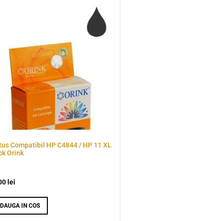
tus Compatibil HP C4844 / HP 11 XL
ck Orink
00
lei
DAUGA IN COS