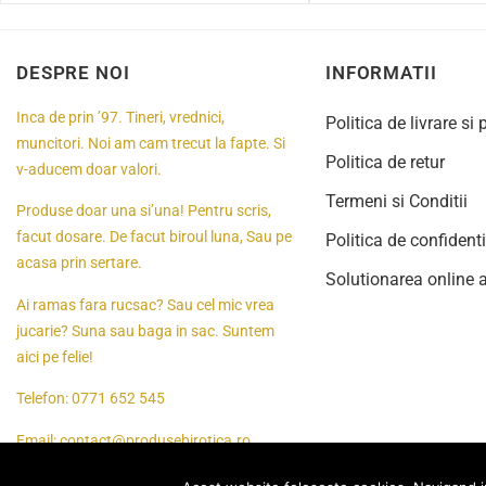
DESPRE NOI
INFORMATII
Inca de prin ’97. Tineri, vrednici,
Politica de livrare si 
muncitori. Noi am cam trecut la fapte. Si
Politica de retur
v-aducem doar valori.
Termeni si Conditii
Produse doar una si’una! Pentru scris,
facut dosare. De facut biroul luna, Sau pe
Politica de confidenti
acasa prin sertare.
Solutionarea online a 
Ai ramas fara rucsac? Sau cel mic vrea
jucarie? Suna sau baga in sac. Suntem
aici pe felie!
Telefon:
0771 652 545
Email:
contact@produsebirotica.ro