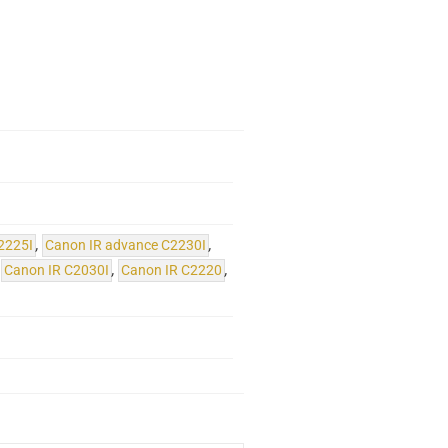
2225I
,
Canon IR advance C2230I
,
,
Canon IR C2030I
,
Canon IR C2220
,