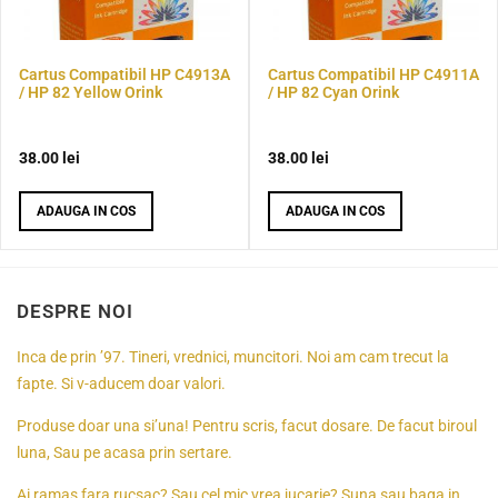
Cartus Compatibil HP C4913A
Cartus Compatibil HP C4911A
/ HP 82 Yellow Orink
/ HP 82 Cyan Orink
38.00
lei
38.00
lei
ADAUGA IN COS
ADAUGA IN COS
DESPRE NOI
Inca de prin ’97. Tineri, vrednici, muncitori. Noi am cam trecut la
fapte. Si v-aducem doar valori.
Produse doar una si’una! Pentru scris, facut dosare. De facut biroul
luna, Sau pe acasa prin sertare.
Ai ramas fara rucsac? Sau cel mic vrea jucarie? Suna sau baga in