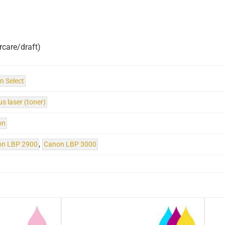
rcare/draft)
n Select
us laser (toner)
on
on LBP 2900
,
Canon LBP 3000