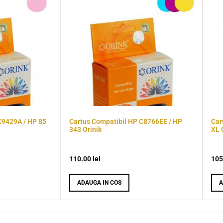
C9429A / HP 85
Cartus Compatibil HP C8766EE / HP
Car
343 Orinik
XL 
110.00
lei
105
ADAUGA IN COS
A