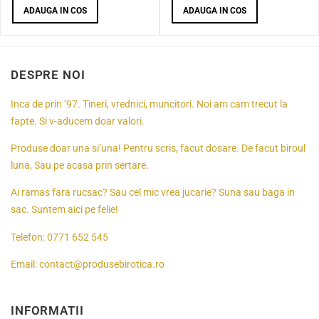
ADAUGA IN COS
ADAUGA IN COS
DESPRE NOI
Inca de prin ’97. Tineri, vrednici, muncitori. Noi am cam trecut la
fapte. Si v-aducem doar valori.
Produse doar una si’una! Pentru scris, facut dosare. De facut biroul
luna, Sau pe acasa prin sertare.
Ai ramas fara rucsac? Sau cel mic vrea jucarie? Suna sau baga in
sac. Suntem aici pe felie!
Telefon:
0771 652 545
Email:
contact@produsebirotica.ro
INFORMATII