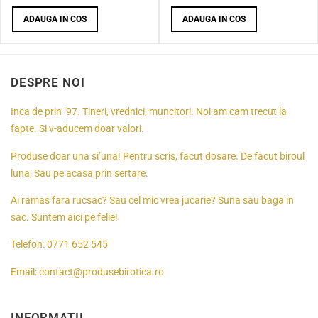
ADAUGA IN COS
ADAUGA IN COS
DESPRE NOI
Inca de prin ’97. Tineri, vrednici, muncitori. Noi am cam trecut la
fapte. Si v-aducem doar valori.
Produse doar una si’una! Pentru scris, facut dosare. De facut biroul
luna, Sau pe acasa prin sertare.
Ai ramas fara rucsac? Sau cel mic vrea jucarie? Suna sau baga in
sac. Suntem aici pe felie!
Telefon:
0771 652 545
Email:
contact@produsebirotica.ro
INFORMATII