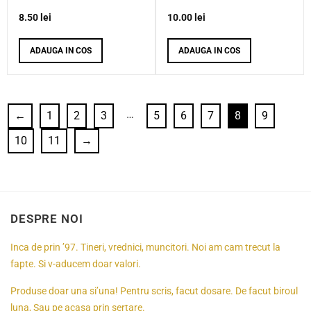
8.50
lei
10.00
lei
ADAUGA IN COS
ADAUGA IN COS
…
←
1
2
3
5
6
7
8
9
10
11
→
DESPRE NOI
Inca de prin ’97. Tineri, vrednici, muncitori. Noi am cam trecut la
fapte. Si v-aducem doar valori.
Produse doar una si’una! Pentru scris, facut dosare. De facut biroul
luna, Sau pe acasa prin sertare.