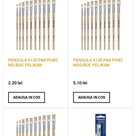
PENSULA 613F.PAR PORC
PENSULA 613F.PAR PORC
M2/BUC PELIKAN
M20/BUC PELIKAN
2.20
lei
5.10
lei
ADAUGA IN COS
ADAUGA IN COS