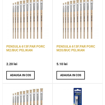
PENSULA 613F.PAR PORC
PENSULA 613F.PAR PORC
M2/BUC PELIKAN
M20/BUC PELIKAN
2.20
lei
5.10
lei
ADAUGA IN COS
ADAUGA IN COS