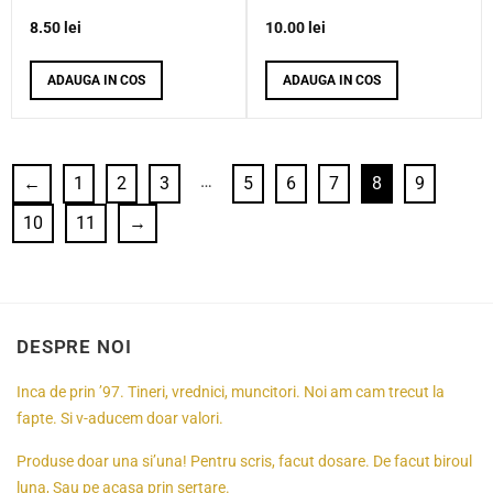
8.50
lei
10.00
lei
ADAUGA IN COS
ADAUGA IN COS
…
←
1
2
3
5
6
7
8
9
10
11
→
DESPRE NOI
Inca de prin ’97. Tineri, vrednici, muncitori. Noi am cam trecut la
fapte. Si v-aducem doar valori.
Produse doar una si’una! Pentru scris, facut dosare. De facut biroul
luna, Sau pe acasa prin sertare.