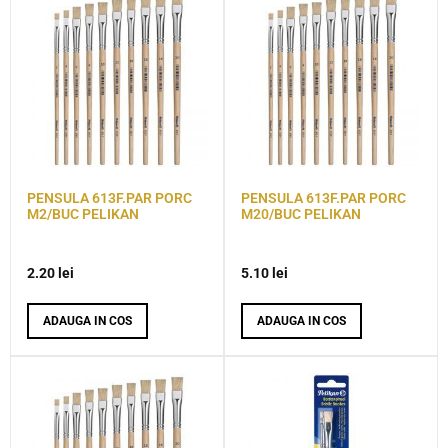
PENSULA 613F.PAR PORC
PENSULA 613F.PAR PORC
M2/BUC PELIKAN
M20/BUC PELIKAN
2.20
lei
5.10
lei
ADAUGA IN COS
ADAUGA IN COS