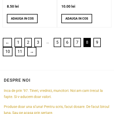
8.50
lei
10.00
lei
ADAUGA IN COS
ADAUGA IN COS
…
←
1
2
3
5
6
7
8
9
10
11
→
DESPRE NOI
Inca de prin ’97. Tineri, vrednici, muncitori. Noi am cam trecut la
fapte. Si v-aducem doar valori.
Produse doar una si’una! Pentru scris, facut dosare. De facut biroul
luna, Sau pe acasa prin sertare.