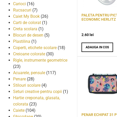
Carioci
(16)
Rucsacuri
(7)
PALETA PENTRU PICT
Caiet My Book
(26)
ECONOMIC HERLITZ
Carti de colorat
(1)
Creta scolara
(1)
2.60
lei
Blocuri de desen
(5)
Plastilina
(1)
Coperti, etichete scolare
(18)
ADAUGA IN COS
Creioane colorate
(30)
Rigle, instrumente geometrice
(23)
Acuarele, pensule
(117)
Penare
(28)
Stilouri scolare
(4)
Seturi creative pentru copii
(1)
Hartie creponata, glasata,
colorata
(23)
Caiete
(104)
PENAR ECHIPAT 31 P
Ghiozdane
(20)