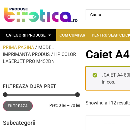
CATEGORII PRODUSE
CUM CUMPAR
PENTRU SEAP CLICK
PRIMA PAGINA
/ MODEL
Caiet A4
IMPRIMANTA PRODUS / HP COLOR
LASERJET PRO M452DN
„CAIET A4 8
in cos.
FILTREAZA DUPA PRET
Showing all 12 result
Pret:
0 lei
—
70 lei
FILTREAZA
Subcategorii