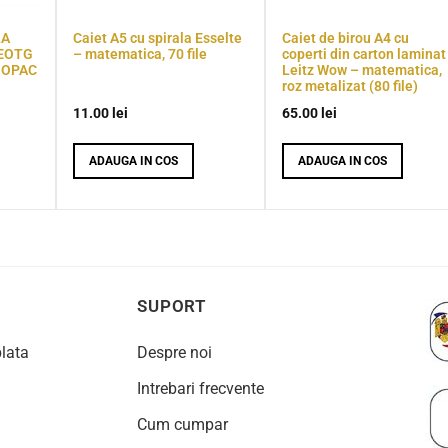
LA
Caiet A5 cu spirala Esselte
Caiet de birou A4 cu
 EOTG
– matematica, 70 file
coperti din carton laminat
 OPAC
Leitz Wow – matematica,
roz metalizat (80 file)
11.00
lei
65.00
lei
ADAUGA IN COS
ADAUGA IN COS
SUPORT
plata
Despre noi
Intrebari frecvente
Cum cumpar