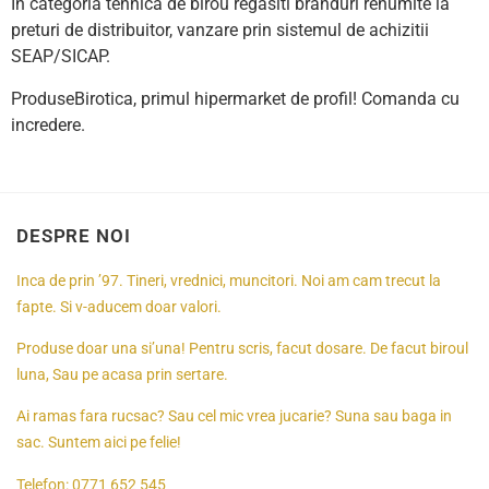
In categoria tehnica de birou regasiti branduri renumite la
preturi de distribuitor, vanzare prin sistemul de achizitii
SEAP/SICAP.
ProduseBirotica, primul hipermarket de profil! Comanda cu
incredere.
DESPRE NOI
Inca de prin ’97. Tineri, vrednici, muncitori. Noi am cam trecut la
fapte. Si v-aducem doar valori.
Produse doar una si’una! Pentru scris, facut dosare. De facut biroul
luna, Sau pe acasa prin sertare.
Ai ramas fara rucsac? Sau cel mic vrea jucarie? Suna sau baga in
sac. Suntem aici pe felie!
Telefon:
0771 652 545