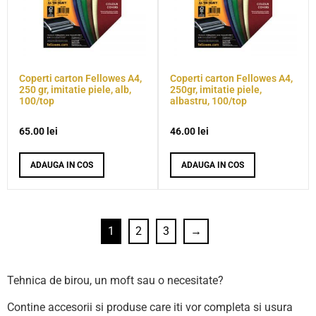
Coperti carton Fellowes A4,
Coperti carton Fellowes A4,
250 gr, imitatie piele, alb,
250gr, imitatie piele,
100/top
albastru, 100/top
65.00
lei
46.00
lei
ADAUGA IN COS
ADAUGA IN COS
1
2
3
→
Tehnica de birou, un moft sau o necesitate?
Contine accesorii si produse care iti vor completa si usura