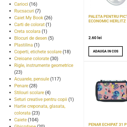
Carioci
(16)
Rucsacuri
(7)
PALETA PENTRU PICT
Caiet My Book
(26)
ECONOMIC HERLITZ
Carti de colorat
(1)
Creta scolara
(1)
2.60
lei
Blocuri de desen
(5)
Plastilina
(1)
Coperti, etichete scolare
(18)
ADAUGA IN COS
Creioane colorate
(30)
Rigle, instrumente geometrice
(23)
Acuarele, pensule
(117)
Penare
(28)
Stilouri scolare
(4)
Seturi creative pentru copii
(1)
Hartie creponata, glasata,
colorata
(23)
Caiete
(104)
PENAR ECHIPAT 31 P
Ghiozdane
(20)