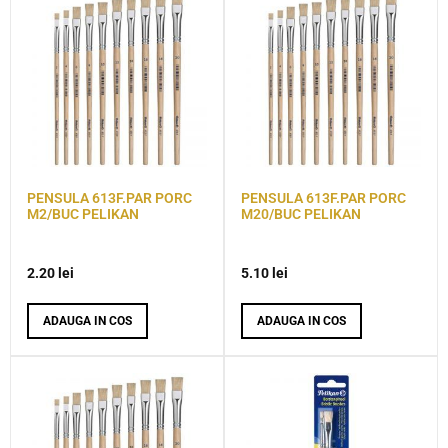
PENSULA 613F.PAR PORC
PENSULA 613F.PAR PORC
M2/BUC PELIKAN
M20/BUC PELIKAN
2.20
lei
5.10
lei
ADAUGA IN COS
ADAUGA IN COS