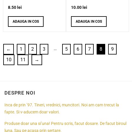
8.50
lei
10.00
lei
ADAUGA IN COS
ADAUGA IN COS
…
←
1
2
3
5
6
7
8
9
10
11
→
DESPRE NOI
Inca de prin ’97. Tineri, vrednici, muncitori. Noi am cam trecut la
fapte. Si v-aducem doar valori.
Produse doar una si’una! Pentru scris, facut dosare. De facut biroul
luna, Sau pe acasa prin sertare.